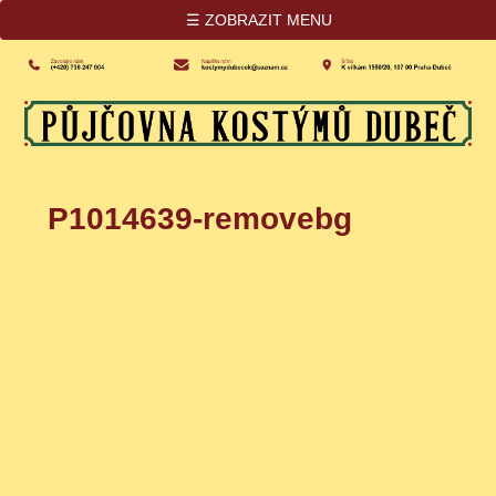
☰ ZOBRAZIT MENU
P1014639-removebg