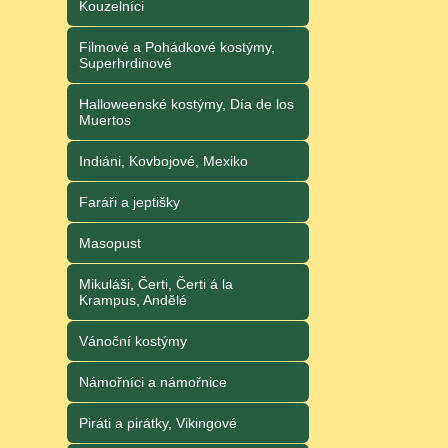
Kouzelníci
Filmové a Pohádkové kostýmy,
Superhrdinové
Halloweenské kostýmy, Día de los
Muertos
Indiáni, Kovbojové, Mexiko
Faráři a jeptišky
Masopust
Mikuláši, Čerti, Čerti á la
Krampus, Andělé
Vánoční kostýmy
Námořníci a námořnice
Piráti a pirátky, Vikingové